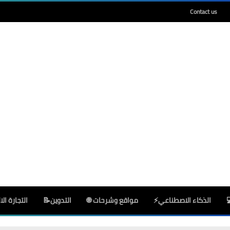
Contact us
Deeptia
11 سبتمبر 2025
Deeptia
11 سبتمبر 2025
الذكاء الاصطناعي⚡
مواقع وشرحات 🌐
التدوين📝
التجارة الال