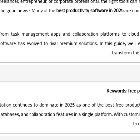
freelancer, entrepreneur, or corporate professional, the right tools can
The good news? Many of the
best productivity software in 2025
are comp
From task management apps and collaboration platforms to cloud s
Deeptia
software has evolved to rival premium solutions. In this guide, we’ll
12 سبتمبر 2025
transform the 
Keywords: free p
Notion continues to dominate in 2025 as one of the best free produc
Deeptia
12 سبتمبر 2025
databases, and collaboration features in a single platform. With custom
to 