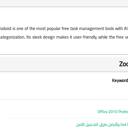
Deeptia
11 سبتمبر 2025
Todoist is one of the most popular free task management tools with AI
categorization. Its sleek design makes it user-friendly, while the free
Deeptia
11 سبتمبر 2025
Keywords
Deeptia