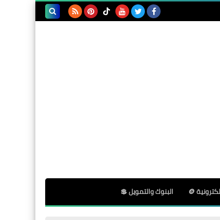
(Realistic Guide 2025)
بحث هذه
المدونة
Blogging
الإلكترونية
Download Blogger Cleaning
Template – Reset & Optimize
Your Blog Fast
E-commerce
The Power of E-Commerce:
Proven Strategies to Make
كترونية 🪙
البنوك والتمويل 💲
Profit Online