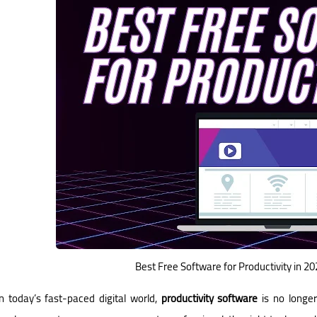
Deeptia
13 سبتمبر 2025
Best Free Software for Productivity in 202
Deeptia
12 سبتمبر 2025
In today’s fast-paced digital world,
productivity software
is no longer