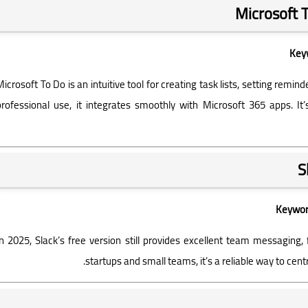
Deeptia
Keyw
11 سبتمبر 2025
Microsoft To Do is an intuitive tool for creating task lists, setting remi
professional use, it integrates smoothly with Microsoft 365 apps. It
Deeptia
11 سبتمبر 2025
Keyword
In 2025, Slack’s free version still provides excellent team messaging, 
startups and small teams, it’s a reliable way to ce