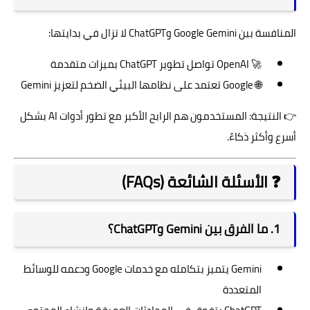
المنافسة بين
Google Gemini
و
ChatGPT
لا تزال في بدايتها:
🚀
OpenAI
تواصل تطوير ChatGPT بميزات متقدمة
🌐
Google
تعتمد على نظامها البيئي الضخم لتعزيز Gemini
👉 النتيجة: المستخدمون هم الرابح الأكبر مع تطور أدوات AI بشكل
أسرع وأكثر ذكاءً.
❓ الأسئلة الشائعة (FAQs)
1. ما الفرق بين Gemini وChatGPT؟
Gemini يتميز بتكامله مع خدمات Google ودعمه للوسائط
المتعددة