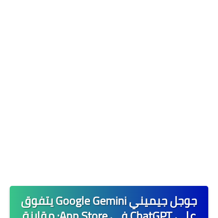
مواقع وشرحات 🌐
التدوين📝
التجارة الالكترونية 🪙
البنوك والتمويل 💲
جوجل جيميني Google Gemini يتفوق
على ChatGPT في App Store: مقارنة