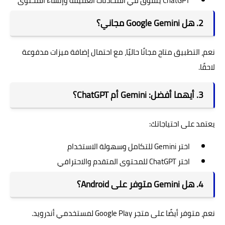
ChatGPT يتفوق في المحادثات العميقة وإنشاء المحتوى
2. هل Google Gemini مجاني؟
نعم، التطبيق متاح مجانًا حاليًا، مع احتمال إضافة ميزات مدفوعة
لاحقًا.
3. أيهما أفضل: Gemini أم ChatGPT؟
يعتمد على احتياجاتك:
اختر Gemini للتكامل وسهولة الاستخدام
اختر ChatGPT للمحتوى المتقدم والاحترافي
4. هل Gemini متوفر على Android؟
نعم، متوفر أيضًا على متجر Google Play لمستخدمي أندرويد.