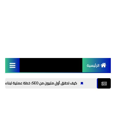
الرئيسية
الربح من الانترنت 💱
كيف تحقق أول مليون من SEO: خطة عملية لبناء مشروع مربح من تحسين محركات البحث
تطبيقات 📲
برامج 💻
الذكاء الاصطناعي⚡