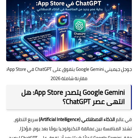
جوجل جيميني Google Gemini يتفوق على ChatGPT في App Store:
مقارنة شاملة 2026
Google Gemini يتصدر App Store: هل
انتهى عصر ChatGPT؟
في عالم
الذكاء الاصطناعي (Artificial Intelligence)
سريع التطور،
تشتد المنافسة بين عمالقة التكنولوجيا يومًا بعد يوم. مؤخرًا،
حقق
Google Gemini
إنجازًا كبيرًا بعد أن تفوق على
ChatGPT
ليصبح