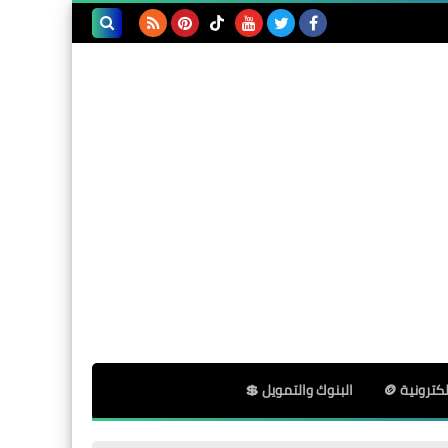
شامل للمبتدئين
بحث هذه
المدونة
Websites
الإلكترونية
زيادة عدد مناصب مسابقة
الأساتذة 2025 في الجزائر –
المناصب المستحدثة الجديدة
Websites
مقياس جاهزية المنح الدراسية
كترونية 🪙
البنوك والتمويل 💲
2026