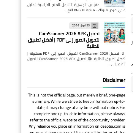
مستقبل الذكاء الاصطناعي
مقياس الجاهزية الشامل للمنح الدراسية تحليل
في الرعاية الصحية وتطبيقات
ذكي لفرص قبولك - منصة BNGOH التع…
الأعمال | الفرص والتحديات
23 أبريل 2026
تحميل CamScanner 2026 APK
لتحويل الصور إلى PDF | أفضل تطبيق
للطلبة
AI Tools & Platforms
📄 تحميل CamScanner 2026 لتحويل الصور إلى PDF بسهولة |
أفضل تطبيق للطلبة 📚 تحميل CamScanner 2026 APK لتحويل
آخر أخبار الذكاء الاصطناعي
الصور إلى …
والتكنولوجيا هذا الأسبوع: أهم
الابتكارات والاتجاهات
Disclaimer
This is not the official page, but merely a brief, one-page
summary. While we strive to keep information up-to-
date, it may change at any time without notice. For
AI Tools & Platforms
complete and up-to-date information, please always
refer to the official website of the opportunity provider.
الذكاء الاصطناعي يُحدث ثورة
Any reliance you place on information on deeptia.com is
في ربحية الأعمال: اكتشف
entirely at your own risk. Please read the Terms of Use