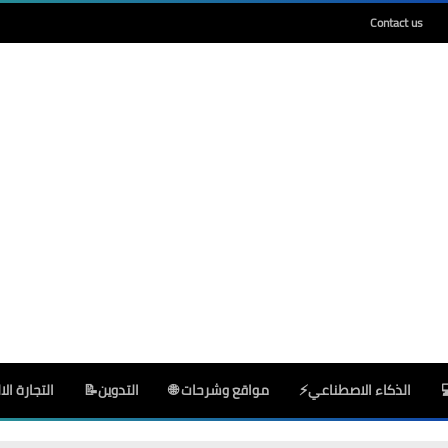
Contact us
Deeptia
28 أبريل 2026
Deeptia
25 أبريل 2026
الذكاء الاصطناعي⚡
مواقع وشرحات 🌐
التدوين📝
التجارة الال