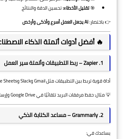
🎯
تقليل الأخطاء:
تحسين الدقة والنتائج
👉 باختصار:
AI يجعل العمل أسرع وأذكى وأرخص
🔥 أفضل أدوات أتمتة الذكاء الاصطنا
1. Zapier – ربط التطبيقات وأتمتة سير العمل
أداة قوية تربط بين التطبيقات مثل Gmail وSlack وGoogle Sheets دون الحاجة إلى برمجة.
💡 مثال: حفظ مرفقات البريد تلقائيًا في Google Drive وإرسال إشعار للفريق.
2. Grammarly – مساعد الكتابة الذكي
يساعدك في: